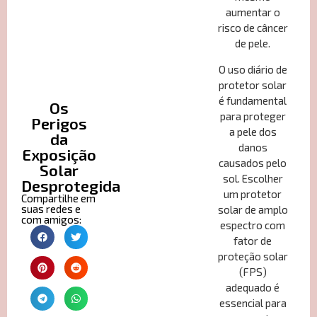
aumentar o
risco de câncer
de pele.
O uso diário de
Cuidados
protetor solar
Gerais
é fundamental
Os
para proteger
Perigos
a pele dos
da
danos
Exposição
causados pelo
Solar
sol. Escolher
Desprotegida
um protetor
Compartilhe em
suas redes e
solar de amplo
com amigos:
espectro com
fator de
proteção solar
(FPS)
adequado é
essencial para