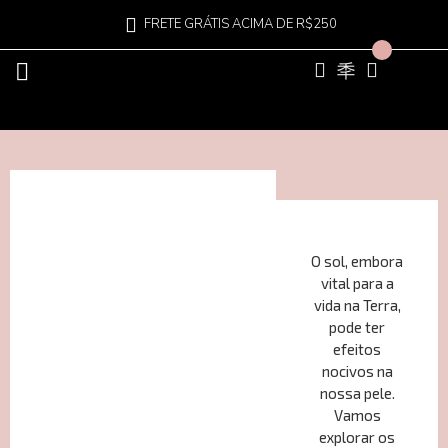
FRETE GRÁTIS ACIMA DE R$250
O sol, embora
vital para a
vida na Terra,
pode ter
efeitos
nocivos na
nossa pele.
Vamos
explorar os