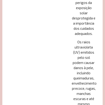
perigos da
exposição
solar
desprotegida e
a importância
dos cuidados
adequados.
Os raios
ultravioleta
(UV) emitidos
pelo sol
podem causar
danos à pele,
incluindo
queimaduras,
envelhecimento
precoce, rugas,
manchas
escuras e até
mesmo